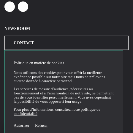
Linkedin
Youtube
NEWSROOM
CONTACT
Politique en matière de cookies
Nous utilisons des cookies pour vous offrir la meilleure
expérience possible sur notre site mais nous ne prélevons
aucune donnée à caractère personnel.
2026© Cloud Temple
Les services de mesure d’audience, nécessaires au
fonctionnement et à l’amélioration de notre site, ne permettent
Conditions générales d'utilisation du site web
pas de vous identifier personnellement. Vous avez cependant
la possibilité de vous opposer à leur usage.
Politique de confidentialité
Politique de cookies
Pour plus d’informations, consultez notre
politique de
confidentialité
.
Conditions Générales de Vente et Utilisation (CGVU)
Documentation technique
Autoriser
Refuser