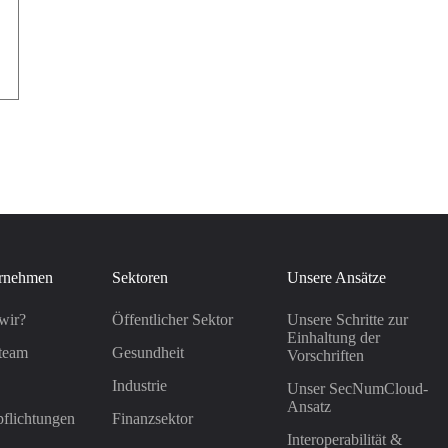
rnehmen
Sektoren
Unsere Ansätze
wir?
Öffentlicher Sektor
Unsere Schritte zur
Einhaltung der
team
Gesundheit
Vorschriften
Industrie
Unser SecNumCloud-
Ansatz
flichtungen
Finanzsektor
Interoperabilität &