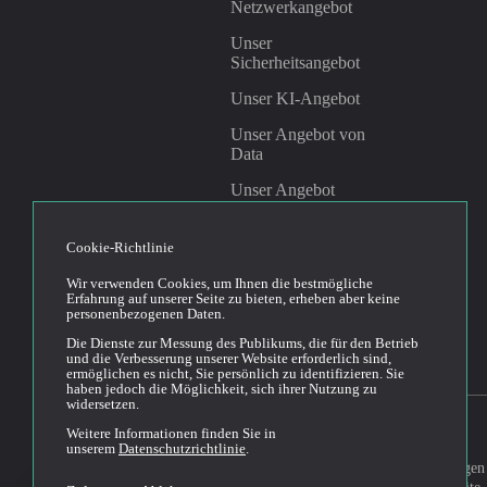
Netzwerkangebot
Unser
Sicherheitsangebot
Unser KI-Angebot
Unser Angebot von
Data
Unser Angebot
Management &
Governance
Cookie-Richtlinie
Wir verwenden Cookies, um Ihnen die bestmögliche
Linkedin
Youtube
Erfahrung auf unserer Seite zu bieten, erheben aber keine
personenbezogenen Daten.
Die Dienste zur Messung des Publikums, die für den Betrieb
und die Verbesserung unserer Website erforderlich sind,
ermöglichen es nicht, Sie persönlich zu identifizieren. Sie
haben jedoch die Möglichkeit, sich ihrer Nutzung zu
widersetzen.
Weitere Informationen finden Sie in
unserem
Datenschutzrichtlinie
.
Allgemeine Bedingungen
2026© Cloud Temple