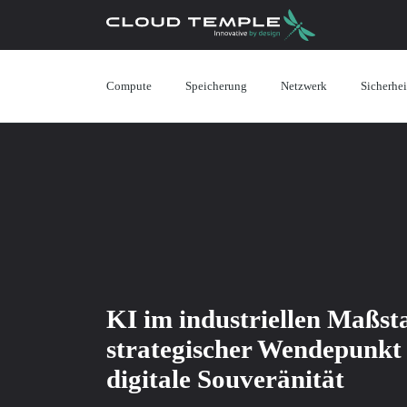
Compute
Speicherung
Netzwerk
Sicherhei
KI im industriellen Maßsta
strategischer Wendepunkt 
digitale Souveränität