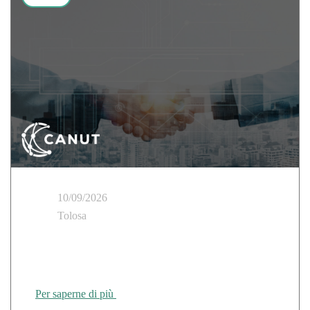
10/09/2026
Tolosa
Cloud Temple partecipa al Tour delle Regioni
CANUT di Rennes
Per saperne di più