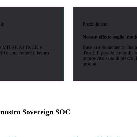
ale
Prezzi lineari
Nessun effetto soglia, mo
regole MITRE ATT&CK e
Base di abbonamento chiara +
visi e concentrare il lavoro
d'uso). È possibile modifica
improvviso salto di prezzo. P
prodotti.
el nostro Sovereign SOC