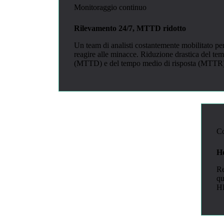
Monitoraggio continuo
Rilevamento 24/7, MTTD ridotto
Un team di analisti costantemente mobilitato per 
reagire alle minacce. Riduzione drastica del te
(MTTD) e del tempo medio di risposta (MTTR
Co
Ho
Re
qu
H