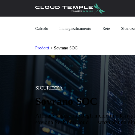
Calcolo
Immagazzinamento
Rete
Sicurez
Prodotti
> Sovrano SOC
SICUREZZA
Sovrano SOC
Affidate la gestione degli incidenti e la ri
sovrana SecNumCloud — senza alcuna dipen