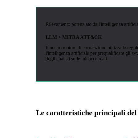
Rilevamento potenziato dall'intelligenza artifici
LLM + MITRA ATT&CK
Il nostro motore di correlazione utilizza le 
l'intelligenza artificiale per prequalificare gli av
degli analisti sulle minacce reali.
Le caratteristiche principali d