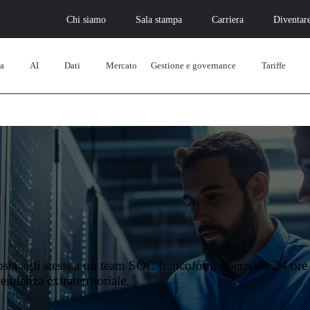
Chi siamo
Sala stampa
Carriera
Diventare
za
AI
Dati
Mercato
Gestione e governance
Tariffe
sposta agli stessi a un team SOC francofono operativo 24 ore 
denza extraterritoriale.