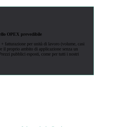
dello OPEX prevedibile
 fatturazione per unità di lavoro (volume, casi
re il proprio ambito di applicazione senza un
rezzi pubblici esposti, come per tutti i nostri