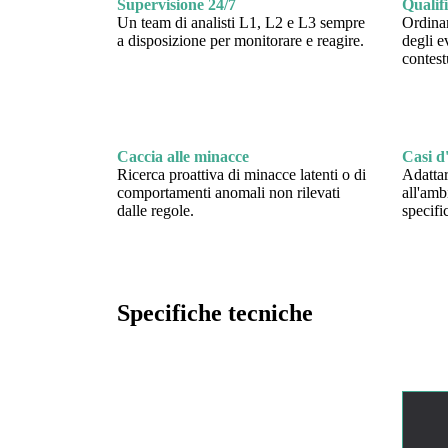
Supervisione 24/7
Qualif
Un team di analisti L1, L2 e L3 sempre
Ordinam
a disposizione per monitorare e reagire.
degli e
contest
Caccia alle minacce
Casi d
Ricerca proattiva di minacce latenti o di
Adattar
comportamenti anomali non rilevati
all'amb
dalle regole.
specific
Specifiche tecniche