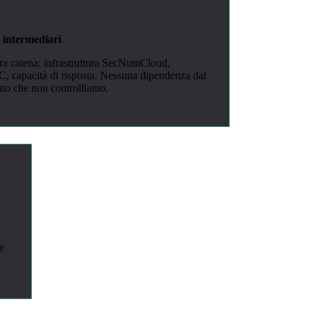
intermediari
era catena: infrastruttura SecNumCloud,
, capacità di risposta. Nessuna dipendenza dal
nto che non controlliamo.
e