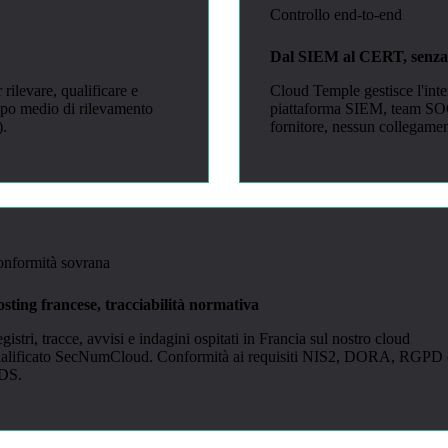
Controllo end-to-end
Dal SIEM al CERT, senza 
rilevare, qualificare e
Cloud Temple gestisce l'int
mpo medio di rilevamento
piattaforma SIEM, team SOC
).
fornitore, nessun collegame
nformità sovrana
sting francese, tracciabilità normativa
gistri, tracce, avvisi e indagini ospitati in Francia sul nostro cloud
alificato SecNumCloud. Conformità ai requisiti NIS2, DORA, RGPD 
DS.