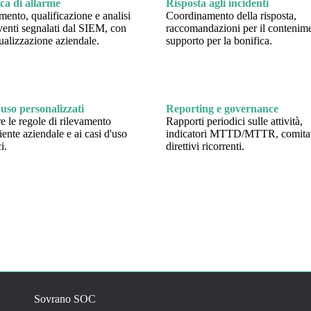
ica di allarme
Risposta agli incidenti
ento, qualificazione e analisi
Coordinamento della risposta,
venti segnalati dal SIEM, con
raccomandazioni per il contenim
ualizzazione aziendale.
supporto per la bonifica.
'uso personalizzati
Reporting e governance
e le regole di rilevamento
Rapporti periodici sulle attività,
iente aziendale e ai casi d'uso
indicatori MTTD/MTTR, comitat
i.
direttivi ricorrenti.
Sovrano SOC