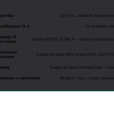
opertina
24/7/365 - analisti di lingua franc
alificazione SLA
<1h in allarme crit
talogo di
Regole MITRE ATT&CK + casi d'uso personalizz
levamento
attaforma
Tempio del cloud SIEM gestito (HDS, ISO 270
ttostante
sting
Tempio del cloud SecNumCloud - Fran
tenzione a caldo/freddo
90 giorni / fino a 1 anno (opziona