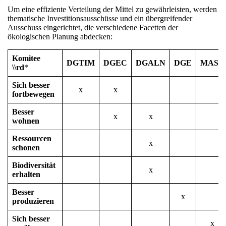
Um eine effiziente Verteilung der Mittel zu gewährleisten, werden
thematische Investitionsausschüsse und ein übergreifender
Ausschuss eingerichtet, die verschiedene Facetten der
ökologischen Planung abdecken:
Komitee
DGTIM
DGEC
DGALN
DGE
MASA
\\rd
*
Sich besser
x
x
fortbewegen
Besser
x
x
wohnen
Ressourcen
x
schonen
Biodiversität
x
erhalten
Besser
x
produzieren
Sich besser
x