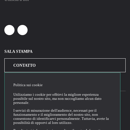
Linkedin
Youtube
SALA STAMPA
CONTATTO
Politica sui cookie
Utilizziamo i cookie per offrirvi la migliore esperienza
possibile sul nostro sito, ma non raccogliamo alcun dato
personale.
2026© Cloud Temple
I servizi di misurazione dell'audience, necessari per il
funzionamento e il miglioramento del nostro sito, non
Condizioni generali di utilizzo del sito web
consentono di identificarvi personalmente. Tuttavia, avete la
possibilità di opporvi al loro utilizzo.
Politica di riservatezza