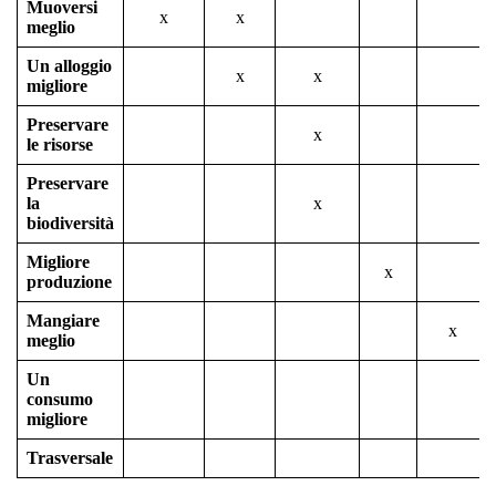
Muoversi
x
x
meglio
Un alloggio
x
x
migliore
Preservare
x
le risorse
Preservare
la
x
biodiversità
Migliore
x
produzione
Mangiare
x
meglio
Un
consumo
migliore
Trasversale