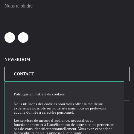
Nous rejoindre
Linkedin
Youtube
NEWSROOM
CONTACT
Politique en matière de cookies
Nous utilisons des cookies pour vous offrir la meilleure
expérience possible sur notre site mais nous ne prélevons
aucune donnée à caractère personnel.
2026© Cloud Temple
Les services de mesure d’audience, nécessaires au
fonctionnement et à l’amélioration de notre site, ne permettent
Conditions générales d'utilisation du site web
pas de vous identifier personnellement. Vous avez cependant
la possibilité de vous opposer à leur usage.