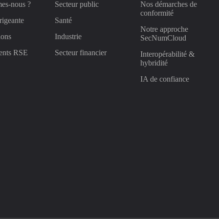
es-nous ?
Secteur public
Nos démarches de
conformité
rigeante
Santé
Notre approche
ions
Industrie
SecNumCloud
ents RSE
Secteur financier
Interopérabilité &
hybridité
IA de confiance