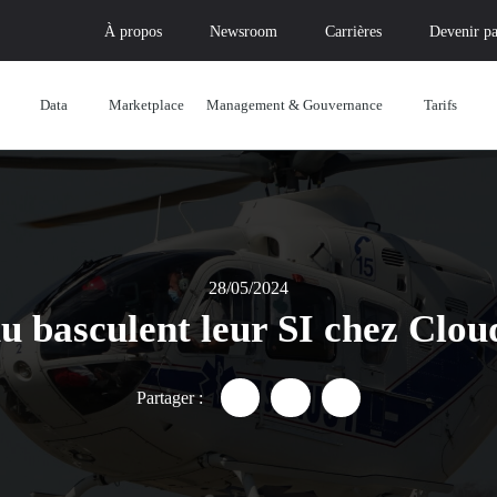
À propos
Newsroom
Carrières
Devenir pa
Data
Marketplace
Management & Gouvernance
Tarifs
28/05/2024
 basculent leur SI chez Clo
Partager :
Partager "Des Samu basculent 
Partager "Des Samu basc
Partager "Des Sam