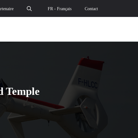
rtenaire
FR - Français
Contact
ud Temple
leur SI chez Cloud Temple – Le cloud de confiance" par e
ulent leur SI chez Cloud Temple – Le cloud de confiance"
u basculent leur SI chez Cloud Temple – Le cloud de confi