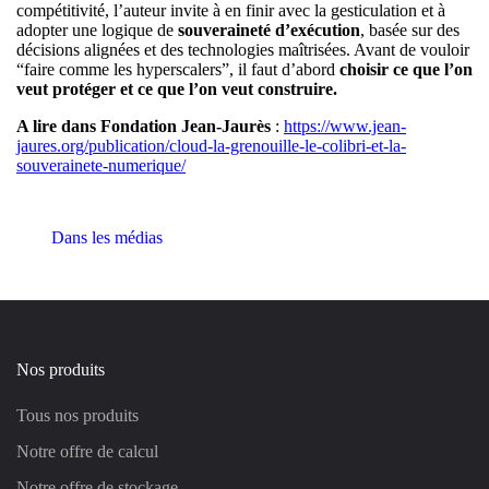
compétitivité, l’auteur invite à en finir avec la gesticulation et à
adopter une logique de
souveraineté d’exécution
, basée sur des
décisions alignées et des technologies maîtrisées. Avant de vouloir
“faire comme les hyperscalers”, il faut d’abord
choisir ce que l’on
veut protéger et ce que l’on veut construire.
A lire dans
Fondation Jean-Jaurès
:
https://www.jean-
jaures.org/publication/cloud-la-grenouille-le-colibri-et-la-
souverainete-numerique/
Dans les médias
Nos produits
Tous nos produits
Notre offre de calcul
Notre offre de stockage