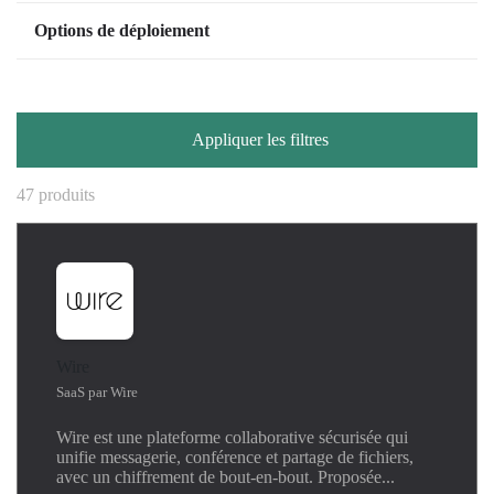
AI
Virtual Machine Image
Options de déploiement
Analytics
OpenIaaS
Anti-Phishing
Contact Partenaire
Automation
VMware
Brand Protection
Appliquer les filtres
Business Intelligence
Collaboration
47 produits
Communication
Container Platform
Data
Database
DDoS Protection
DNS
Wire
Governance
SaaS par Wire
High Availability
Wire est une plateforme collaborative sécurisée qui
Kubernetes
unifie messagerie, conférence et partage de fichiers,
Linux
avec un chiffrement de bout-en-bout. Proposée...