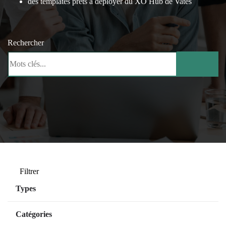
des templates prêts à déployer du XO Hub de Vates
Rechercher
Filtrer
Types
Managed Services
Catégories
SaaS