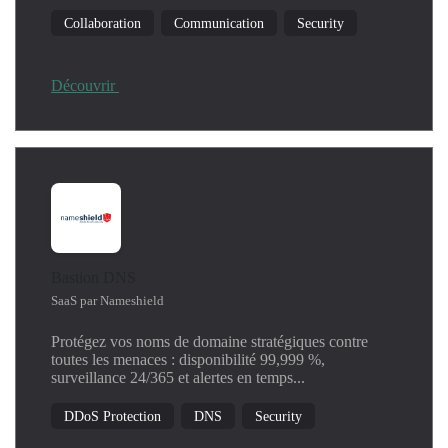
Machine Learning
Collaboration
Communication
Security
Network
Operating System
Productivity
Découvrir
Security
SIEM
Threat Detection
Windows
Bastion DNS
SaaS par Nameshield
Protégez vos noms de domaine stratégiques contre
toutes les menaces : disponibilité 99,999 %,
surveillance 24/365 et alertes en temps...
DDoS Protection
DNS
Security