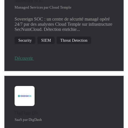
Sovereign SOC
Managed Services par Cloud Temple
Sovereign SOC : un centre de sécurité managé opéré
24/7 par des analystes Cloud Temple sur infrastructure
SecNumCloud. Détection enrichie...
Security
SIEM
Threat Detection
Découvrir
DigDash DS
SaaS par DigDash