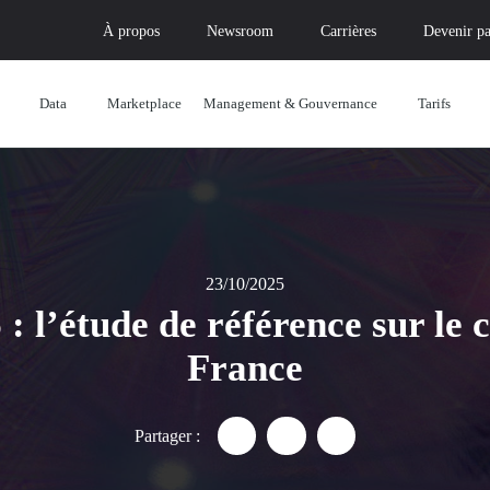
À propos
Newsroom
Carrières
Devenir pa
Data
Marketplace
Management & Gouvernance
Tarifs
23/10/2025
: l’étude de référence sur le 
France
Partager :
Partager "Blueprint 2025-2026
Partager "Blueprint 2025
Partager "Blueprin