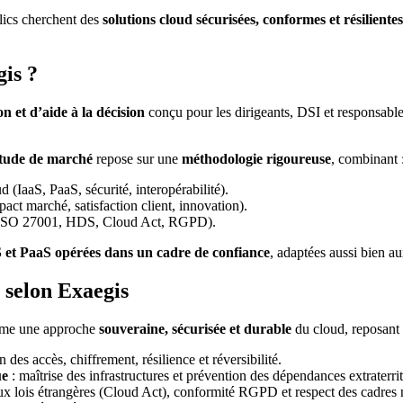
blics cherchent des
solutions cloud sécurisées, conformes et résilientes
gis ?
on et d’aide à la décision
conçu pour les dirigeants, DSI et responsable
tude de marché
repose sur une
méthodologie rigoureuse
, combinant 
d (IaaS, PaaS, sécurité, interopérabilité).
act marché, satisfaction client, innovation).
SO 27001, HDS, Cloud Act, RGPD).
S et PaaS opérées dans un cadre de confiance
, adaptées aussi bien a
 selon Exaegis
mme une approche
souveraine, sécurisée et durable
du cloud, reposant s
n des accès, chiffrement, résilience et réversibilité.
ue
: maîtrise des infrastructures et prévention des dépendances extraterrit
ux lois étrangères (Cloud Act), conformité RGPD et respect des cadr