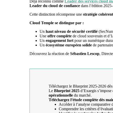
Déjà reconnu comme
Leader des services cloud 
Leader du cloud de confiance
dans l’édition 2025
Cette distinction récompense une
stratégie cohéren
Cloud Temple se distingue par :
Un
haut niveau de sécurité certifié
(SecNumC
Une
offre complète
de cloud souverain et d’IA
Un
engagement fort
pour un numérique durab
Un
écosystème européen solide
de partenaire
Découvrez la réaction de
Sébastien Lescop
, Direct
Téléchargez le Blueprint 2025-2026 dès
Le
Blueprint 2025
d’Exaegis s’impos
opérationnelle
du marché.
Téléchargez l’étude complète dès mai
Accéder à l’analyse comparative d
Comprendre les critères d’évaluati