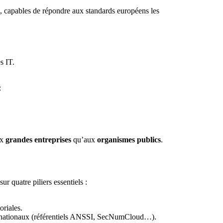
, capables de répondre aux standards européens les
s IT.
:
ux
grandes entreprises
qu’aux
organismes publics
.
ur quatre piliers essentiels :
oriales.
es nationaux (référentiels ANSSI, SecNumCloud…).