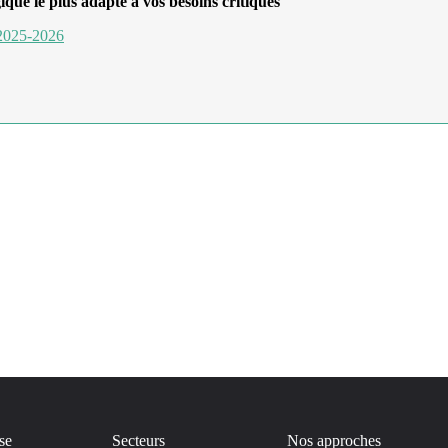
ique le plus adapté à vos besoins critiques
 2025-2026
se
Secteurs
Nos approches