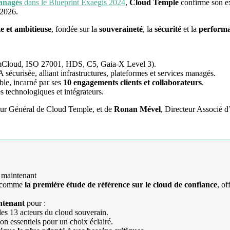
managés
dans le Blueprint Exaegis 2024
,
Cloud Temple
confirme son e
-2026.
te et ambitieuse
, fondée sur la
souveraineté
, la
sécurité
et la
perform
loud, ISO 27001, HDS, C5, Gaia-X Level 3).
 sécurisée, alliant infrastructures, plateformes et services managés.
le, incarné par ses
10 engagements clients et collaborateurs
.
s technologiques et intégrateurs.
eur Général de Cloud Temple, et de
Ronan Mével
, Directeur Associé 
 maintenant
e comme
la première étude de référence sur le cloud de confiance
, of
ntenant
pour :
es 13 acteurs du cloud souverain.
on essentiels pour un choix éclairé.