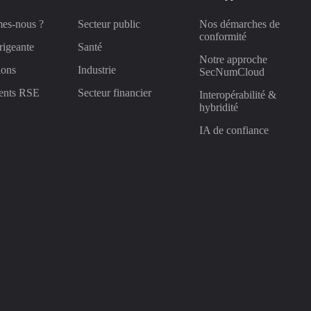
es-nous ?
Secteur public
Nos démarches de
conformité
rigeante
Santé
Notre approche
ions
Industrie
SecNumCloud
ents RSE
Secteur financier
Interopérabilité &
hybridité
IA de confiance