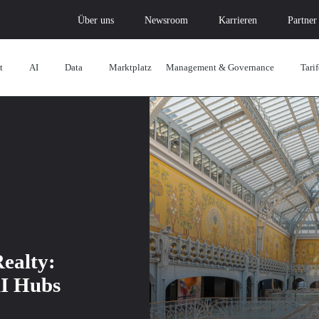
Über uns
Newsroom
Karrieren
Partner
t
AI
Data
Marktplatz
Management & Governance
Tarif
ealty:
AI Hubs