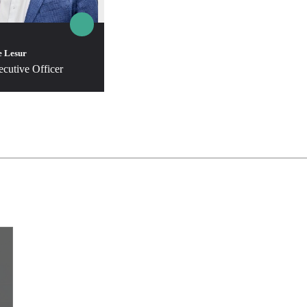
e Lesur
cutive Officer