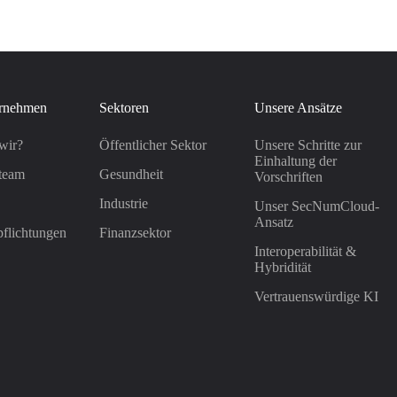
rnehmen
Sektoren
Unsere Ansätze
wir?
Öffentlicher Sektor
Unsere Schritte zur
Einhaltung der
team
Gesundheit
Vorschriften
Industrie
Unser SecNumCloud-
Ansatz
flichtungen
Finanzsektor
Interoperabilität &
Hybridität
Vertrauenswürdige KI