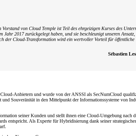
Vorstand von Cloud Temple ist Teil des ehrgeizigen Kurses des Untern
m Jahr 2017 zurückgelegt haben, und sie beschleunigt unseren Ansatz,
ch der Cloud-Transformation wird ein wertvoller Vorteil für öffentlic
Sébastien Le
 Cloud-Anbietern und wurde von der ANSSI als SecNumCloud qualifizie
it und Souveränität in den Mittelpunkt der Informationssysteme von Ind
ansformation seiner Kunden und stellt ihnen eine Cloud-Umgebung nach 
ds entspricht. Als Experte für Hybridisierung dank seiner strategische
arf.