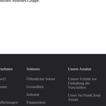
zösischen Neurones-Gruppe.
rnehmen
Sektoren
Unsere Ansätze
wir?
Öffentlicher Sektor
Unsere Schritte zur
Einhaltung der
team
Gesundheit
Vorschriften
Industrie
Unser SecNumCloud-
Ansatz
flichtungen
Finanzsektor