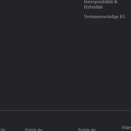
Interoperabilität &
Hybridität
Vertrauenswürdige KI
Allge
 für
Politik der
Politik der