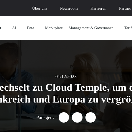
Über uns
Newsroom
Karrieren
Partner
t
AI
Data
Marktplatz
Management & Governance
Tarif
01/12/2023
echselt zu Cloud Temple, um
kreich und Europa zu vergr
Partager :
Partager "Nicolas Duffour we
Partager "Nicolas Duff
Partager "Nicolas