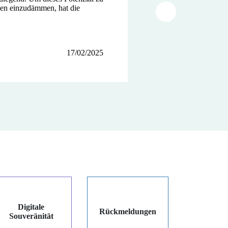
iken einzudämmen, hat die
herung des...
Article suivant
17/02/2025
12/12/2024
03/12/2024
Digitale
Rückmeldungen
Souveränität