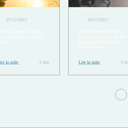
07/12/2023
06/12/2023
pave-Gruppe: Aufbau
Die vertrauenswürdige
ines langfristigen Cloud-
Cloud als Antwort auf die
fades
Herausforderungen des
Krankenhauses
ire la suite
2 min
Lire la suite
3 m