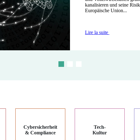
kanalisieren und seine Ris
die Modernisierung und Sic
erleiden, gegenüber den...
Europäische Union...
Lire la suite
Lire la suite
Lire la suite
Cybersicherheit
Tech-
& Compliance
Kultur