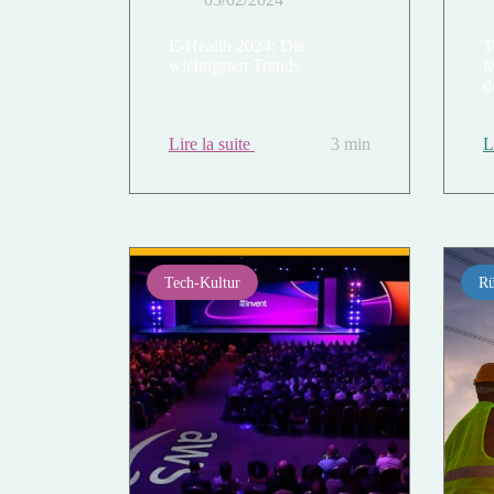
E-Health 2024: Die
T
wichtigsten Trends
M
d
Lire la suite
3 min
L
Tech-Kultur
Rü