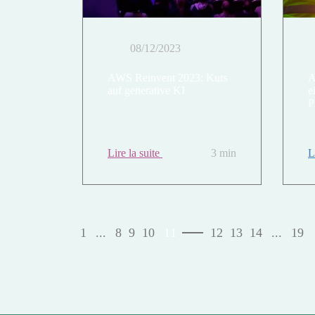
08/12/2023
AWS Reinvent 2023: Kurs
A
auf generative KI
e
P
Lire la suite
3 min
L
1
...
8
9
10
11
12
13
14
...
19