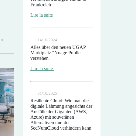
Frankreich
es
Lire la suite
in
14/10/2024
Alles über den neuen UGAP-
Marktplatz "Nuage Public"
verstehen
Lire la suite
31/10/2025
Resiliente Cloud: Wie man die
digitale Lähmung angesichts der
Ausfälle der Giganten (AWS,
Azure) mit souveränen
Alternativen und der
SecNumCloud verhindern kann