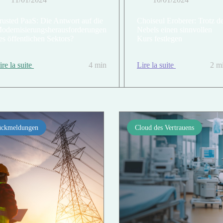
rusted PaaS: Die Antwort auf die
Choiseul Eroberer: Trotz d
odernisierungsherausforderungen
Nebels einen sinnvollen
es öffentlichen Sektors?
Kurs festlegen
ire la suite
4 min
Lire la suite
2 m
ckmeldungen
Cloud des Vertrauens