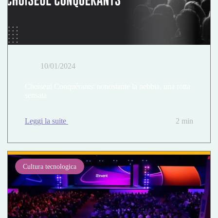
10/01/2024
Choiseul Conquérants: nonostante la nebbia, una rotta
sensata
Leggi la suite
2 min
Cultura tecnologica