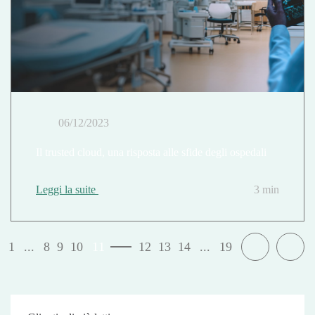
06/12/2023
Il trusted cloud, una risposta alle sfide degli ospedali
Leggi la suite
3 min
1
...
8
9
10
11
12
13
14
...
19