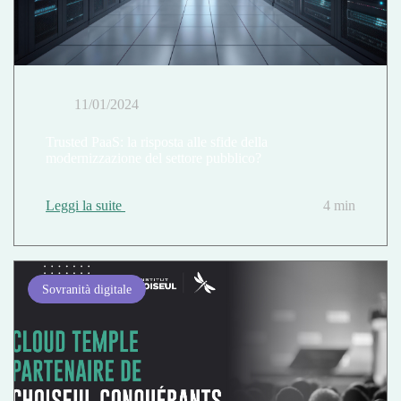
11/01/2024
Trusted PaaS: la risposta alle sfide della
modernizzazione del settore pubblico?
Leggi la suite
4 min
Sovranità digitale