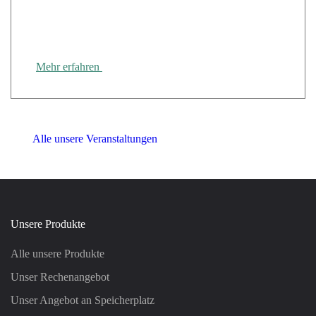
Cloud Temple nimmt an der „Tour des Régions“ der
CANUT in Rennes teil
Mehr erfahren
Alle unsere Veranstaltungen
Unsere Produkte
Alle unsere Produkte
Unser Rechenangebot
Unser Angebot an Speicherplatz