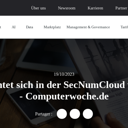
Über uns
Newsroom
Karrieren
Partner
t
AI
Data
Marktplatz
Management & Governance
Tarif
19/10/2023
htet sich in der SecNumCloud
- Computerwoche.de
Partager :
Partager "Die Avril-Gruppe ri
Partager "Die Avril-Gru
Partager "Die Avr