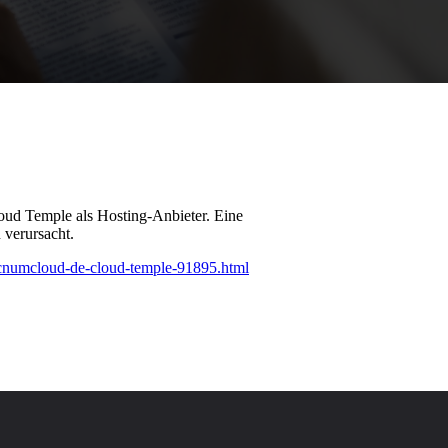
oud Temple als Hosting-Anbieter. Eine
 verursacht.
-secnumcloud-de-cloud-temple-91895.html