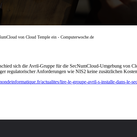
ecNumCloud von Cloud Temple ein - Computerwoche.de
ntschied sich die Avril-Gruppe für die SecNumCloud-Umgebung von Cl
iger regulatorischer Anforderungen wie NIS2 keine zusätzlichen Kosten
ondeinformatique.fr/actualites/lire-le-groupe-avril-s-installe-dans-le