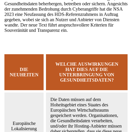
Gesundheitsdaten beherbergen, betreiben oder sichern. Angesichts
der zunehmenden Bedrohung durch Cyberangriffe hat die NSA
2023 eine Neufassung des HDS-Referenzrahmens in Auftrag
gegeben, wobei sie sich an Nutzer und Anbieter von Diensten
wandte. Der neue Text führt anspruchsvollere Kriterien für
Souveränität und Transparenz ein.
WELCHE AUSWIRKUNGEN
DIE
HAT DIES AUF DIE
NEUHEITEN
UNTERBRINGUNG VON
GESUNDHEITSDATEN?
Die Daten müssen auf dem
Hoheitsgebiet eines Staates des
Europäischen Wirtschaftsraums
gespeichert werden. Organisationen,
die Gesundheitsdaten verarbeiten,
Europäische
und/oder ihr Hosting-Anbieter müssen
Lokalisierung
daher sicherstellen, dass sie diese neue