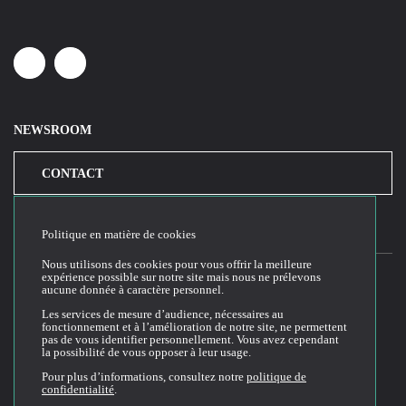
Linkedin
Youtube
NEWSROOM
CONTACT
Politique en matière de cookies
Nous utilisons des cookies pour vous offrir la meilleure
expérience possible sur notre site mais nous ne prélevons
aucune donnée à caractère personnel.
2026© Cloud Temple
Les services de mesure d’audience, nécessaires au
fonctionnement et à l’amélioration de notre site, ne permettent
Conditions générales d'utilisation du site web
pas de vous identifier personnellement. Vous avez cependant
la possibilité de vous opposer à leur usage.
Politique de confidentialité
Politique de cookies
Pour plus d’informations, consultez notre
politique de
confidentialité
.
Conditions Générales de Vente et Utilisation (CGVU)