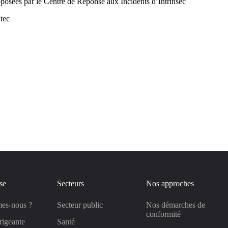
posées par le Centre de Réponse aux Incidents d’Intrinsec
ntec
se
Secteurs
Nos approches
es-nous ?
Secteur public
Nos démarches de
conformité
rigeante
Santé