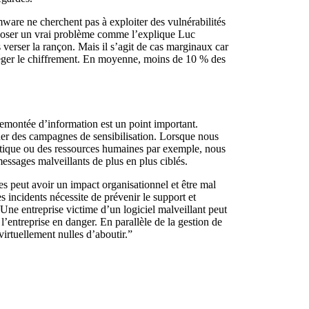
somware ne cherchent pas à exploiter des vulnérabilités
ut poser un vrai problème comme l’explique Luc
verser la rançon. Mais il s’agit de cas marginaux car
rotéger le chiffrement. En moyenne, moins de 10 % des
 remontée d’information est un point important.
mener des campagnes de sensibilisation. Lorsque nous
matique ou des ressources humaines par exemple, nous
essages malveillants de plus en plus ciblés.
es peut avoir un impact organisationnel et être mal
 incidents nécessite de prévenir le support et
 “Une entreprise victime d’un logiciel malveillant peut
 l’entreprise en danger. En parallèle de la gestion de
virtuellement nulles d’aboutir.”