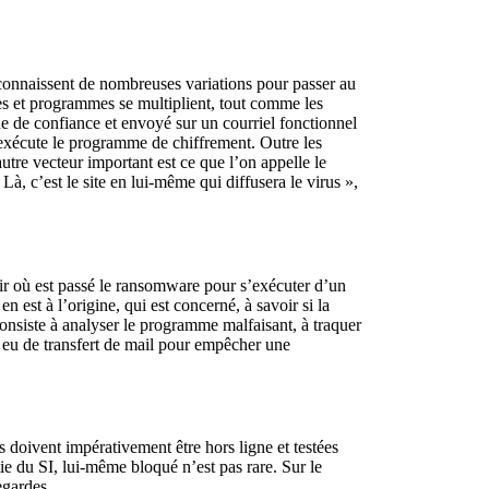
 connaissent de nombreuses variations pour passer au
ues et programmes se multiplient, tout comme les
ne de confiance et envoyé sur un courriel fonctionnel
 exécute le programme de chiffrement. Outre les
utre vecteur important est ce que l’on appelle le
à, c’est le site en lui-même qui diffusera le virus »,
 Voir où est passé le ransomware pour s’exécuter d’un
n est à l’origine, qui est concerné, à savoir si la
 consiste à analyser le programme malfaisant, à traquer
s eu de transfert de mail pour empêcher une
doivent impérativement être hors ligne et testées
ie du SI, lui-même bloqué n’est pas rare. Sur le
egardes.