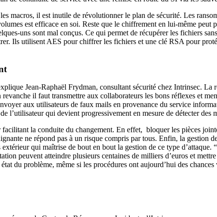
r les macros, il est inutile de révolutionner le plan de sécurité. Les ran
es volumes est efficace en soi. Reste que le chiffrement en lui-même pe
ques-uns sont mal conçus. Ce qui permet de récupérer les fichiers sans 
ntrer. Ils utilisent AES pour chiffrer les fichiers et une clé RSA pour p
nt
, explique Jean-Raphaël Frydman, consultant sécurité chez Intrinsec. La
 En revanche il faut transmettre aux collaborateurs les bons réflexes et 
 envoyer aux utilisateurs de faux mails en provenance du service infor
e l’utilisateur qui devient progressivement en mesure de détecter des m
 facilitant la conduite du changement. En effet, bloquer les pièces joint
ignante ne répond pas à un risque compris par tous. Enfin, la gestion des
s extérieur qui maîtrise de bout en bout la gestion de ce type d’attaque.
tation peuvent atteindre plusieurs centaines de milliers d’euros et mettre
ire état du problème, même si les procédures ont aujourd’hui des chances 