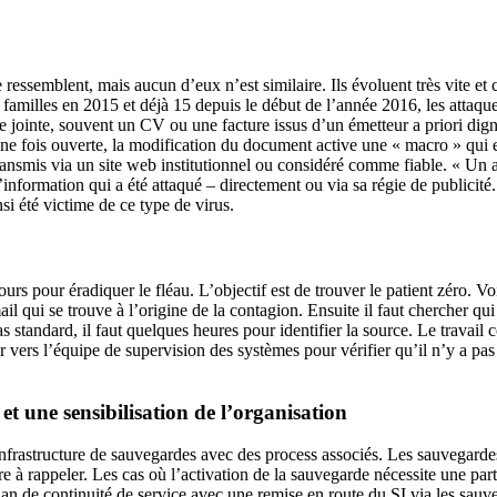
ressemblent, mais aucun d’eux n’est similaire. Ils évoluent très vite et
s familles en 2015 et déjà 15 depuis le début de l’année 2016, les attaq
ce jointe, souvent un CV ou une facture issus d’un émetteur a priori dig
Une fois ouverte, la modification du document active une « macro » qui
transmis via un site web institutionnel ou considéré comme fiable. « Un a
nformation qui a été attaqué – directement ou via sa régie de publicité. L
si été victime de ce type de virus.
jours pour éradiquer le fléau. L’objectif est de trouver le patient zéro.
 qui se trouve à l’origine de la contagion. Ensuite il faut chercher qui e
s standard, il faut quelques heures pour identifier la source. Le travail
 vers l’équipe de supervision des systèmes pour vérifier qu’il n’y a pa
et une sensibilisation de l’organisation
frastructure de sauvegardes avec des process associés. Les sauvegardes 
 à rappeler. Les cas où l’activation de la sauvegarde nécessite une part
plan de continuité de service avec une remise en route du SI via les sauv