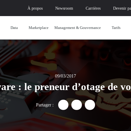
À propos
Newsroom
Carrières
Devenir pa
Data
Marketplace
Management & Gouvernance
Tarifs
09/03/2017
e : le preneur d’otage de vo
Partager :
Partager "Ransomware : le pre
Partager "Ransomware : 
Partager "Ransomwa