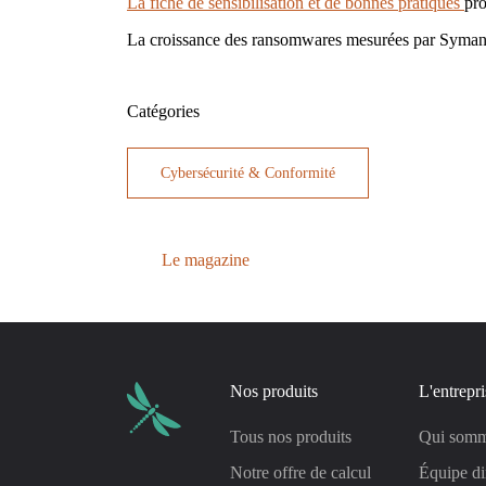
La fiche de sensibilisation et de bonnes pratiques
pro
La croissance des ransomwares mesurées par Syma
Catégories
Cybersécurité & Conformité
Le magazine
Nos produits
L'entrepri
Tous nos produits
Qui somm
Notre offre de calcul
Équipe di