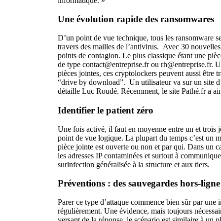
informatique. »
Une évolution rapide des ransomwares
D’un point de vue technique, tous les ransomware se 
travers des mailles de l’antivirus. Avec 30 nouvelle
points de contagion. Le plus classique étant une piè
de type contact@entreprise.fr ou rh@entreprise.fr. 
pièces jointes, ces cryptolockers peuvent aussi être 
“drive by download”. Un utilisateur va sur un site d’i
détaille Luc Roudé. Récemment, le site Pathé.fr a ain
Identifier le patient zéro
Une fois activé, il faut en moyenne entre un et trois 
point de vue logique. La plupart du temps c’est un mail
pièce jointe est ouverte ou non et par qui. Dans un ca
les adresses IP contaminées et surtout à communiquer
surinfection généralisée à la structure et aux tiers.
Préventions : des sauvegardes hors-ligne 
Parer ce type d’attaque commence bien sûr par une in
régulièrement. Une évidence, mais toujours nécessaire
versant de la réponse, le scénario est similaire à un 