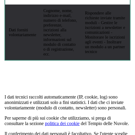
Cognome, nome,
Rispondere alle
indirizzo e-mail,
richieste inviate tramite
numero di telefono,
moduli - Gestire le
preferenze,
iscrizioni a newsletter e
Dati forniti
iscrizioni alla
comunicazioni -
volontariamente
newsletter,
Monitorare le iscrizioni
informazioni sul
agli eventi - Inoltrare
modulo di contatto
un modulo a un partner
o di registrazione,
tecnico
ecc.
I dati tecnici raccolti automaticamente (IP, cookie, log) sono
anonimizzati e utilizzati solo a fini statistici. I dati che ci inviate
volontariamente (modulo di contatto, newsletter) sono personali.
Per saperne di più sui cookie che utilizziamo, si prega di
consultare la sezione
politica dei cookie
del Tempio delle Nuvole.
Il conferimento dei dati personali è facoltativo. Se l'utente sceglie