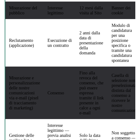
Misurazione del
Interesse
12 mesi dalla
Banner dei
pubblico
legittimo
visita al Sito
cookie
Modulo di
candidatura
2 anni dalla
per una
data di
Reclutamento
Esecuzione di
posizione
presentazione
(applicazione)
un contratto
specifica o
della
tramite una
domanda
candidatura
spontanea
Fino alla
Casella di
Misurazione e
revoca del
selezione non
personalizzazione
consenso, che
preselezionata,
delle nostre
può essere
distinta dal
comunicazioni
Consenso
espressa
consenso a
via e-mail (pixel
tramite il link
ricevere le
di tracciamento
presente in
nostre
di marketing)
calce a ogni
comunicazioni
e-mail
Interesse
legittimo —
Non soggetto
Gestione delle
previa analisi
Solo la data
a consenso —