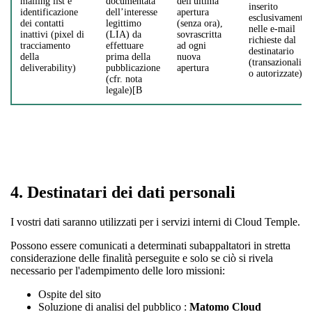
mailing list e
documentata
dell'ultima
inserito
identificazione
dell’interesse
apertura
esclusivamente
dei contatti
legittimo
(senza ora),
nelle e-mail
inattivi (pixel di
(LIA) da
sovrascritta
richieste dal
tracciamento
effettuare
ad ogni
destinatario
della
prima della
nuova
(transazionali
deliverability)
pubblicazione
apertura
o autorizzate)
(cfr. nota
legale)[B
4.
Destinatari dei dati personali
I vostri dati saranno utilizzati per i servizi interni di Cloud Temple.
Possono essere comunicati a determinati subappaltatori in stretta
considerazione delle finalità perseguite e solo se ciò si rivela
necessario per l'adempimento delle loro missioni:
Ospite del sito
Soluzione di analisi del pubblico :
Matomo Cloud