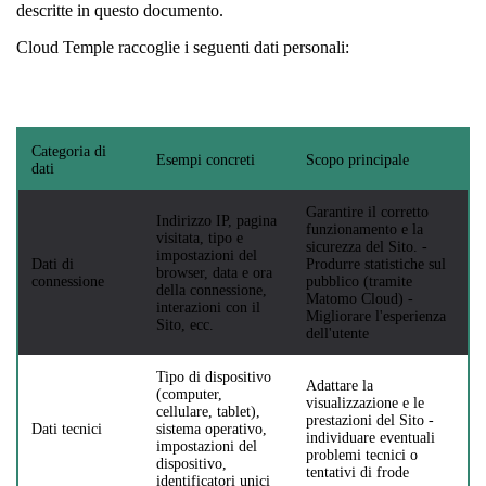
descritte in questo documento.
Cloud Temple raccoglie i seguenti dati personali:
Categoria di
Esempi concreti
Scopo principale
dati
Garantire il corretto
Indirizzo IP, pagina
funzionamento e la
visitata, tipo e
sicurezza del Sito. -
impostazioni del
Dati di
Produrre statistiche sul
browser, data e ora
connessione
pubblico (tramite
della connessione,
Matomo Cloud) -
interazioni con il
Migliorare l'esperienza
Sito, ecc.
dell'utente
Tipo di dispositivo
Adattare la
(computer,
visualizzazione e le
cellulare, tablet),
prestazioni del Sito -
Dati tecnici
sistema operativo,
individuare eventuali
impostazioni del
problemi tecnici o
dispositivo,
tentativi di frode
identificatori unici