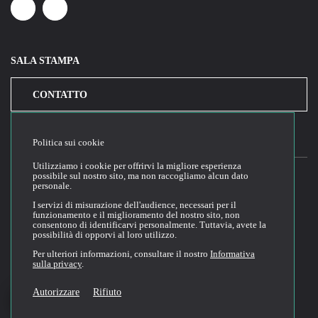
Linkedin
Youtube
SALA STAMPA
CONTATTO
Politica sui cookie
Utilizziamo i cookie per offrirvi la migliore esperienza
possibile sul nostro sito, ma non raccogliamo alcun dato
personale.
2026© Cloud Temple
I servizi di misurazione dell'audience, necessari per il
funzionamento e il miglioramento del nostro sito, non
Condizioni generali di utilizzo del sito web
consentono di identificarvi personalmente. Tuttavia, avete la
possibilità di opporvi al loro utilizzo.
Politica di riservatezza
Politica dei cookie
Per ulteriori informazioni, consultare il nostro
Informativa
sulla privacy
.
Condizioni generali di vendita e di utilizzo
Tecnica di documentazione
Autorizzare
Rifiuto