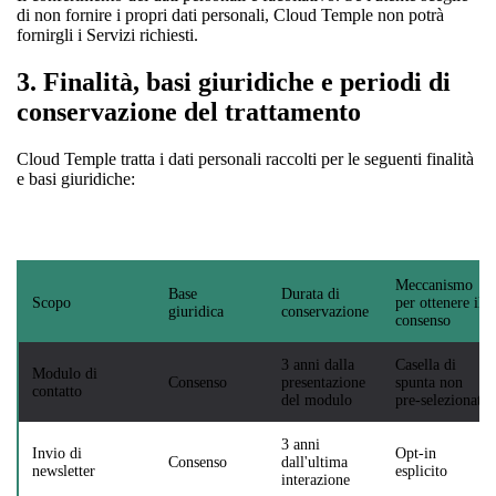
di non fornire i propri dati personali, Cloud Temple non potrà
fornirgli i Servizi richiesti.
3.
Finalità, basi giuridiche e periodi di
conservazione del trattamento
Cloud Temple tratta i dati personali raccolti per le seguenti finalità
e basi giuridiche:
Meccanismo
Base
Durata di
Scopo
per ottenere il
giuridica
conservazione
consenso
3 anni dalla
Casella di
Modulo di
Consenso
presentazione
spunta non
contatto
del modulo
pre-selezionata
3 anni
Invio di
Opt-in
Consenso
dall'ultima
newsletter
esplicito
interazione