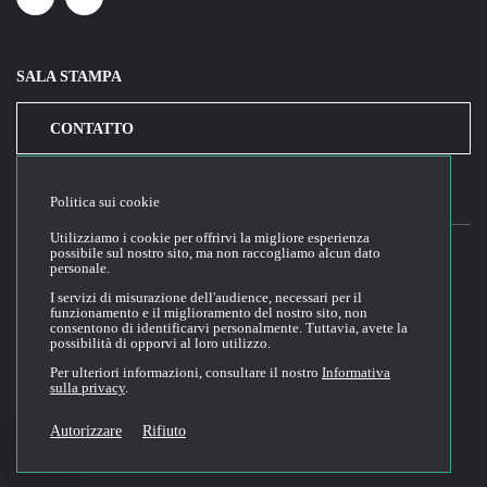
Linkedin
Youtube
SALA STAMPA
CONTATTO
Politica sui cookie
Utilizziamo i cookie per offrirvi la migliore esperienza
possibile sul nostro sito, ma non raccogliamo alcun dato
personale.
2026© Cloud Temple
I servizi di misurazione dell'audience, necessari per il
funzionamento e il miglioramento del nostro sito, non
Condizioni generali di utilizzo del sito web
consentono di identificarvi personalmente. Tuttavia, avete la
possibilità di opporvi al loro utilizzo.
Politica di riservatezza
Politica dei cookie
Per ulteriori informazioni, consultare il nostro
Informativa
sulla privacy
.
Condizioni generali di vendita e di utilizzo
Tecnica di documentazione
Autorizzare
Rifiuto