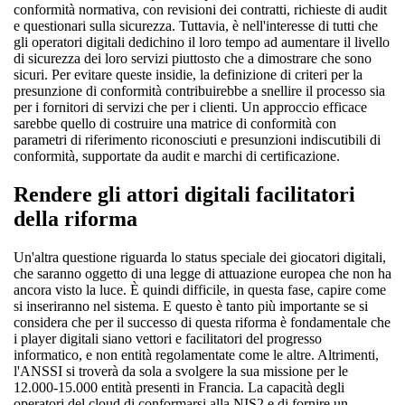
conformità normativa, con revisioni dei contratti, richieste di audit
e questionari sulla sicurezza. Tuttavia, è nell'interesse di tutti che
gli operatori digitali dedichino il loro tempo ad aumentare il livello
di sicurezza dei loro servizi piuttosto che a dimostrare che sono
sicuri. Per evitare queste insidie, la definizione di criteri per la
presunzione di conformità contribuirebbe a snellire il processo sia
per i fornitori di servizi che per i clienti. Un approccio efficace
sarebbe quello di costruire una matrice di conformità con
parametri di riferimento riconosciuti e presunzioni indiscutibili di
conformità, supportate da audit e marchi di certificazione.
Rendere gli attori digitali facilitatori
della riforma
Un'altra questione riguarda lo status speciale dei giocatori digitali,
che saranno oggetto di una legge di attuazione europea che non ha
ancora visto la luce. È quindi difficile, in questa fase, capire come
si inseriranno nel sistema. E questo è tanto più importante se si
considera che per il successo di questa riforma è fondamentale che
i player digitali siano vettori e facilitatori del progresso
informatico, e non entità regolamentate come le altre. Altrimenti,
l'ANSSI si troverà da sola a svolgere la sua missione per le
12.000-15.000 entità presenti in Francia. La capacità degli
operatori del cloud di conformarsi alla NIS2 e di fornire un