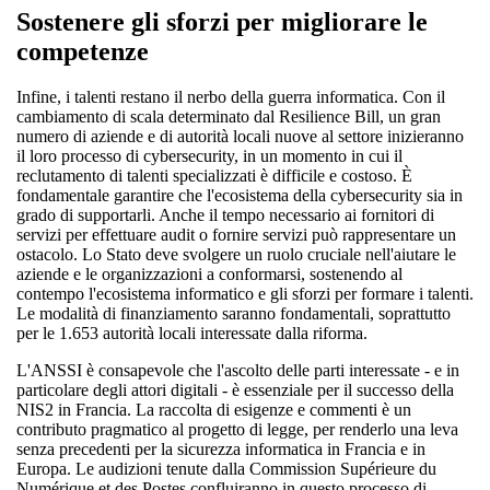
Sostenere gli sforzi per migliorare le
competenze
Infine, i talenti restano il nerbo della guerra informatica. Con il
cambiamento di scala determinato dal Resilience Bill, un gran
numero di aziende e di autorità locali nuove al settore inizieranno
il loro processo di cybersecurity, in un momento in cui il
reclutamento di talenti specializzati è difficile e costoso. È
fondamentale garantire che l'ecosistema della cybersecurity sia in
grado di supportarli. Anche il tempo necessario ai fornitori di
servizi per effettuare audit o fornire servizi può rappresentare un
ostacolo. Lo Stato deve svolgere un ruolo cruciale nell'aiutare le
aziende e le organizzazioni a conformarsi, sostenendo al
contempo l'ecosistema informatico e gli sforzi per formare i talenti.
Le modalità di finanziamento saranno fondamentali, soprattutto
per le 1.653 autorità locali interessate dalla riforma.
L'ANSSI è consapevole che l'ascolto delle parti interessate - e in
particolare degli attori digitali - è essenziale per il successo della
NIS2 in Francia. La raccolta di esigenze e commenti è un
contributo pragmatico al progetto di legge, per renderlo una leva
senza precedenti per la sicurezza informatica in Francia e in
Europa. Le audizioni tenute dalla Commission Supérieure du
Numérique et des Postes confluiranno in questo processo di