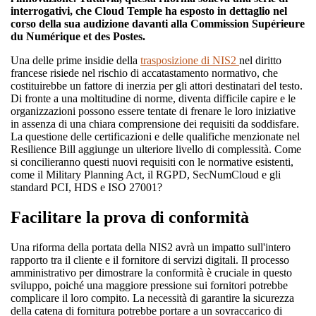
interrogativi, che Cloud Temple ha esposto in dettaglio nel
corso della sua audizione davanti alla Commission Supérieure
du Numérique et des Postes.
Una delle prime insidie della
trasposizione di NIS2
nel diritto
francese risiede nel rischio di accatastamento normativo, che
costituirebbe un fattore di inerzia per gli attori destinatari del testo.
Di fronte a una moltitudine di norme, diventa difficile capire e le
organizzazioni possono essere tentate di frenare le loro iniziative
in assenza di una chiara comprensione dei requisiti da soddisfare.
La questione delle certificazioni e delle qualifiche menzionate nel
Resilience Bill aggiunge un ulteriore livello di complessità. Come
si concilieranno questi nuovi requisiti con le normative esistenti,
come il Military Planning Act, il RGPD, SecNumCloud e gli
standard PCI, HDS e ISO 27001?
Facilitare la prova di conformità
Una riforma della portata della NIS2 avrà un impatto sull'intero
rapporto tra il cliente e il fornitore di servizi digitali. Il processo
amministrativo per dimostrare la conformità è cruciale in questo
sviluppo, poiché una maggiore pressione sui fornitori potrebbe
complicare il loro compito. La necessità di garantire la sicurezza
della catena di fornitura potrebbe portare a un sovraccarico di