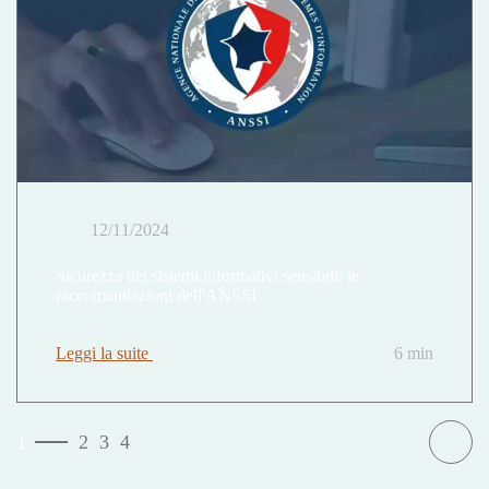
12/11/2024
Sicurezza dei sistemi informativi sensibili: le
raccomandazioni dell'ANSSI
Leggi la suite
6 min
1
2
3
4