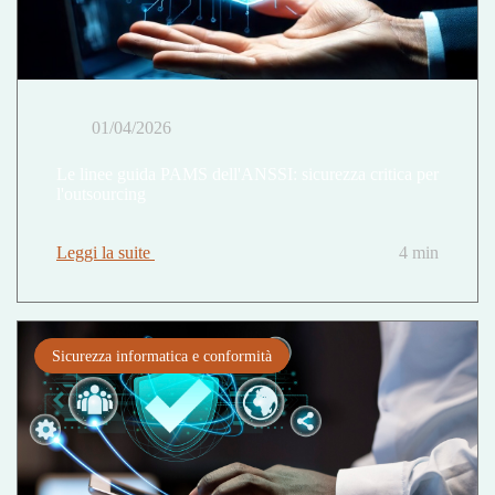
01/04/2026
Le linee guida PAMS dell'ANSSI: sicurezza critica per
l'outsourcing
Leggi la suite
4 min
Sicurezza informatica e conformità