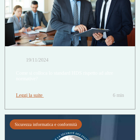
19/11/2024
Come si colloca lo standard HDS rispetto ad altre
normative?
Leggi la suite
6 min
Sicurezza informatica e conformità