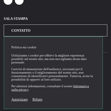
Linkedin
Youtube
SALA STAMPA
CONTATTO
Politica sui cookie
Utilizziamo i cookie per offrirvi la migliore esperienza
possibile sul nostro sito, ma non raccogliamo alcun dato
personale.
2026© Cloud Temple
I servizi di misurazione dell'audience, necessari per il
funzionamento e il miglioramento del nostro sito, non
Condizioni generali di utilizzo del sito web
consentono di identificarvi personalmente. Tuttavia, avete la
possibilità di opporvi al loro utilizzo.
Politica di riservatezza
Politica dei cookie
Per ulteriori informazioni, consultare il nostro
Informativa
sulla privacy
.
Condizioni generali di vendita e di utilizzo
Tecnica di documentazione
Autorizzare
Rifiuto