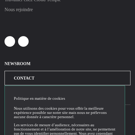
Nous rejoindre
Linkedin
Youtube
NEWSROOM
CONTACT
Politique en matière de cookies
Nous utilisons des cookies pour vous offrir la meilleure
expérience possible sur notre site mais nous ne prélevons
aucune donnée à caractère personnel.
2026© Cloud Temple
Les services de mesure d’audience, nécessaires au
fonctionnement et à l’amélioration de notre site, ne permettent
Conditions générales d'utilisation du site web
pas de vous identifier personnellement. Vous avez cependant