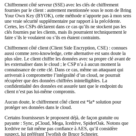
Chiffrement côté serveur (SSE) avec les clés de chiffrement
fournies par le client : autrement mentionnée sous le nom de Bring
Your Own Key (BYOK), cette méthode n’apporte pas à mon sens
une vraie sécurité supplémentaire par rapport à la précédente.
Certes, les CSPs déclarent dans ce cas qu’ils ne stockent pas les
clés fournies par les clients, mais ils pourraient techniquement le
faire s’ils le voulaient ou s’ils en étaient contraints.
Chiffrement côté client (Client Side Encryption, CSE) : connues
aussi comme zero-knowledge, cette alternative est sans doute la
plus sûre. Le client chiffre les données avec sa propre clé avant de
les externaliser dans le cloud ; le CSP n’a à aucun moment la
connaissance de cette clé. Dans ce cas, même un attaquant qui
arriverait à compromettre l’intégralité d’un cloud, ne pourrait
récupérer que des données chiffrées inintelligibles. La
confidentialité des données est assurée tant que le endpoint du
client n’est pas lui-même compromis.
Aucun doute, le chiffrement côté client est *la* solution pour
protéger ses données dans le cloud.
Certains fournisseurs le proposent déjà, de façon gratuite ou
payante : Sync, pCloud, Mega, Icedrive, SpiderOak. Notons que
Icedrive ne fait même pas confiance à AES, qu’il considère
suspect, lui préférant Twofish de Bruce Schneier.