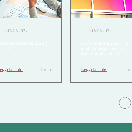
09/12/2022
02/12/2022
endenze del cloud 2023｜
AWS re:Invent 2022 ｜Il
arte 3
punto di vista dei nostri
esperti sugli annunci
eggi la suite
1 min
Leggi la suite
2 m