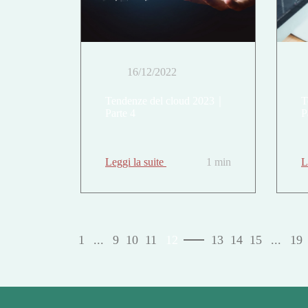
16/12/2022
Tendenze del cloud 2023｜
T
Parte 4
P
Leggi la suite
1 min
L
1
...
9
10
11
12
13
14
15
...
19