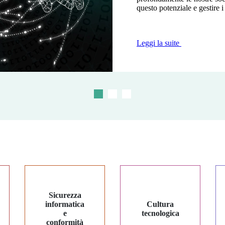
questo potenziale e gestire i
modernizzare e rendere sicur
competitiva, a fronte di...
Leggi la suite
Leggi la suite
Leggi la suite
Sicurezza
informatica
Cultura
e
tecnologica
conformità