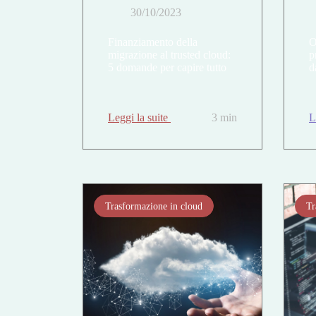
30/10/2023
Finanziamento della
O
migrazione al trusted cloud:
p
5 domande per capire tutto
d
Leggi la suite
3 min
L
Trasformazione in cloud
Tr