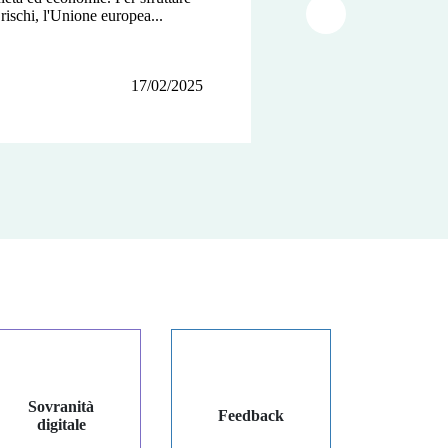
 rischi, l'Unione europea...
e le transazioni...
Article suivant
17/02/2025
12/12/2024
03/12/2024
Sovranità
Feedback
digitale