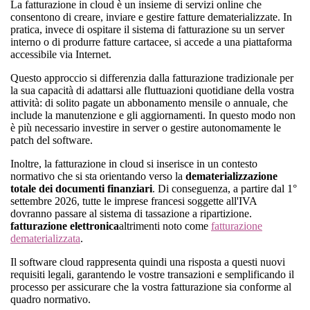
La fatturazione in cloud è un insieme di servizi online che
consentono di creare, inviare e gestire fatture dematerializzate. In
pratica, invece di ospitare il sistema di fatturazione su un server
interno o di produrre fatture cartacee, si accede a una piattaforma
accessibile via Internet.
Questo approccio si differenzia dalla fatturazione tradizionale per
la sua capacità di adattarsi alle fluttuazioni quotidiane della vostra
attività: di solito pagate un abbonamento mensile o annuale, che
include la manutenzione e gli aggiornamenti. In questo modo non
è più necessario investire in server o gestire autonomamente le
patch del software.
Inoltre, la fatturazione in cloud si inserisce in un contesto
normativo che si sta orientando verso la
dematerializzazione
totale dei documenti finanziari
. Di conseguenza, a partire dal 1°
settembre 2026, tutte le imprese francesi soggette all'IVA
dovranno passare al sistema di tassazione a ripartizione.
fatturazione elettronica
altrimenti noto come
fatturazione
dematerializzata
.
Il software cloud rappresenta quindi una risposta a questi nuovi
requisiti legali, garantendo le vostre transazioni e semplificando il
processo per assicurare che la vostra fatturazione sia conforme al
quadro normativo.