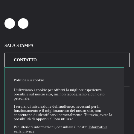
Linkedin
Youtube
SALA STAMPA
CONTATTO
Politica sui cookie
Utilizziamo i cookie per offrirvi la migliore esperienza
possibile sul nostro sito, ma non raccogliamo alcun dato
personale.
2026© Cloud Temple
I servizi di misurazione dell'audience, necessari per il
funzionamento e il miglioramento del nostro sito, non
Condizioni generali di utilizzo del sito web
consentono di identificarvi personalmente. Tuttavia, avete la
possibilità di opporvi al loro utilizzo.
Politica di riservatezza
Politica dei cookie
Per ulteriori informazioni, consultare il nostro
Informativa
sulla privacy
.
Condizioni generali di vendita e di utilizzo (CGVU)