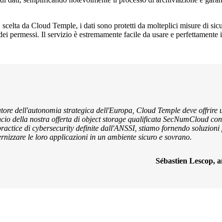
scelta da Cloud Temple, i dati sono protetti da molteplici misure di sicu
one dei permessi. Il servizio è estremamente facile da usare e perfettament
tatore dell'autonomia strategica dell'Europa, Cloud Temple deve offrire
 lancio della nostra offerta di object storage qualificata SecNumCloud co
actice di cybersecurity definite dall'ANSSI, stiamo fornendo soluzioni p
rnizzare le loro applicazioni in un ambiente sicuro e sovrano.
Sébastien Lescop, 