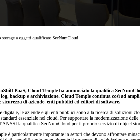
o storage a oggetti qualificato SecNumCloud
penShift PaaS, Cloud Temple ha annunciato la qualifica SecNumCloud
o log, backup e archiviazione. Cloud Temple continua così ad ampliar
sicurezza di aziende, enti pubblici ed editori di software.
e digitale, le aziende e gli enti pubblici sono alla ricerca di soluzioni c
standard essenziale nel cloud. Per supportare la modernizzazione delle a
'ANSSI la qualifica SecNumCloud per il proprio servizio di object stor
le è particolarmente importante in settori che devono affrontare minacc
i dati, semplificando notevolmente il processo di archiviazione e garan