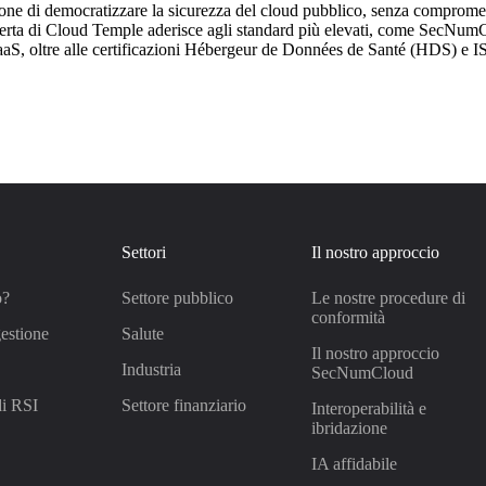
e di democratizzare la sicurezza del cloud pubblico, senza comprometter
'offerta di Cloud Temple aderisce agli standard più elevati, come SecN
a PaaS, oltre alle certificazioni Hébergeur de Données de Santé (HDS) e 
Settori
Il nostro approccio
o?
Settore pubblico
Le nostre procedure di
conformità
estione
Salute
Il nostro approccio
Industria
SecNumCloud
di RSI
Settore finanziario
Interoperabilità e
ibridazione
IA affidabile