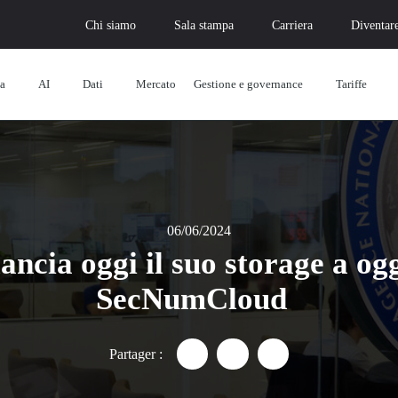
Chi siamo
Sala stampa
Carriera
Diventare
za
AI
Dati
Mercato
Gestione e governance
Tariffe
06/06/2024
ncia oggi il suo storage a ogg
SecNumCloud
Partager :
Partager "Cloud Temple lancia 
Partager "Cloud Temple l
Partager "Cloud Te