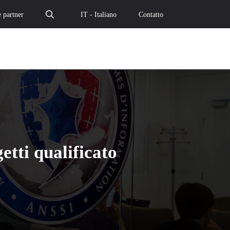
 partner
IT - Italiano
Contatto
etti qualificato
oggi il suo object storage qualificato SecNumCloud - Il clo
ancia oggi il suo object storage qualificato SecNumCloud -
mple lancia oggi il suo object storage qualificato SecNumCl