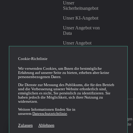
Unser
Sicherheitsangebot
Unser KI-Angebot
Unser Angebot von
Data
Unser Angebot
Management &
Governance
Cookie-Richtlinie
Wir verwenden Cookies, um Ihnen die bestmögliche
Linkedin
Youtube
Erfahrung auf unserer Seite zu bieten, erheben aber keine
personenbezogenen Daten.
Die Dienste zur Messung des Publikums, die für den Betrieb
und die Verbesserung unserer Website erforderlich sind,
ermöglichen es nicht, Sie persönlich zu identifizieren. Sie
haben jedoch die Möglichkeit, sich ihrer Nutzung zu
widersetzen.
Weitere Informationen finden Sie in
unserem
Datenschutzrichtlinie
.
Allgemeine Bedingungen
2026© Cloud Temple
die Nutzung der Website
Zulassen
Ablehnen